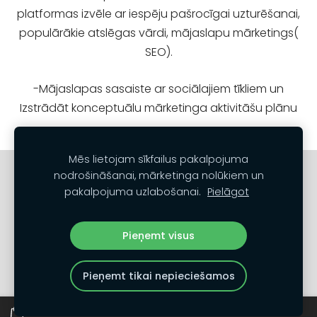
platformas izvēle ar iespēju pašrocīgai uzturēšanai,
populārākie atslēgas vārdi, mājaslapu mārketings(
SEO).
-Mājaslapas sasaiste ar sociālajiem tīkliem un
Izstrādāt konceptuālu mārketinga aktivitāšu plānu
Mēs lietojam sīkfailus pakalpojuma
Sazinies
Noteikumi un nosacījumi
nodrošināšanai, mārketinga nolūkiem un
pakalpojuma uzlabošanai.
Pielāgot
Privātuma politika
Sīkdatnes
Pieņemt visus
Pieņemt tikai nepieciešamos