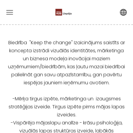
Biedrība "Keep the change" Izaicinājums saistīts ar
koncepta izstrādi vizuālās identitātes, mārketinga
un biznesa modeļa inovācijai maziem
uzņēmumiem/biedrībām, kas ļautu mazai biedrībai
palielināt gan savu atpazīstamību, gan pavērtu
iespējas jauniem ieņēmumu avotiem.
-Mērķa tirgus izpēte, mārketinga un izaugsmes
stratēģijas izveide. Tirgus izpēte pirms mājas lapas
izveides.
-Vispārēja mājaslapu analīze - krāsu psiholoģija,
vizuālās lapas struktūras izveide, labākās