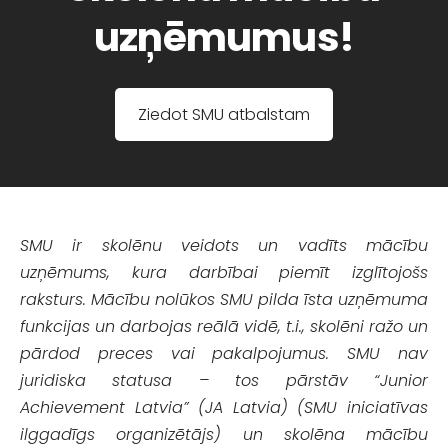
uzņēmumus!
Ziedot SMU atbalstam
SMU ir skolēnu veidots un vadīts mācību
uzņēmums, kura darbībai piemīt izglītojošs
raksturs. Mācību nolūkos SMU pilda īsta uzņēmuma
funkcijas un darbojas reālā vidē, t.i., skolēni ražo un
pārdod preces vai pakalpojumus. SMU nav
juridiska statusa – tos pārstāv “Junior
Achievement Latvia” (JA Latvia) (SMU iniciatīvas
ilggadīgs organizētājs) un skolēna mācību