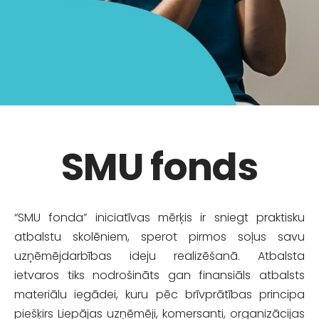
SMU fonds
“SMU fonda” iniciatīvas mērķis ir sniegt praktisku
atbalstu skolēniem, sperot pirmos soļus savu
uzņēmējdarbības ideju realizēšanā. Atbalsta
ietvaros tiks nodrošināts gan finansiāls atbalsts
materiālu iegādei, kuru pēc brīvprātības principa
piešķirs Liepājas uzņēmēji, komersanti, organizācijas