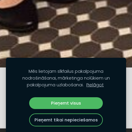
Mēs lietojam sīkfailus pakalpojuma
Sazinies
Noteikumi un nosacījumi
nodrošināšanai, mārketinga nolūkiem un
pakalpojuma uzlabošanai.
Pielāgot
Privātuma politika
Sīkdatnes
Pieņemt visus
Pieņemt tikai nepieciešamos