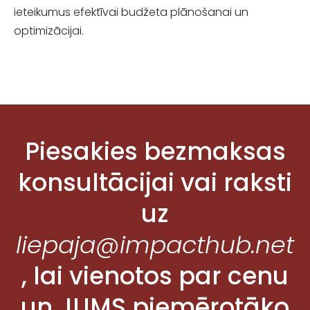
ieteikumus efektīvai budžeta plānošanai un
optimizācijai.
Piesakies bezmaksas
konsultācijai vai raksti
uz
liepaja@impacthub.net
, lai vienotos par cenu
un JUMS piemērotāko