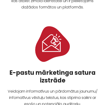
kas atbilst zīmola identitātei un ir pielietojams
dažādos formātos un platformās.
E-pastu mārketinga satura
izstrāde
Veidojam informatīvus un pārdomātus jaunumu/
infomatīvus vēstuļu tekstus, kas stiprina saikni ar
esošo un potenciālo auditoriju.