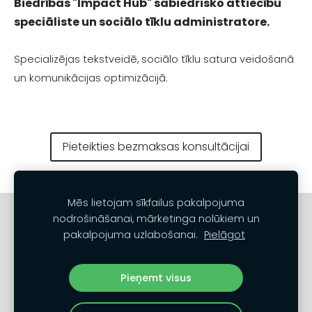
Biedrības "Impact Hub" sabiedrisko attiecību
speciāliste un sociālo tīklu administratore.
Specializējas tekstveidē, sociālo tīklu satura veidošanā
un komunikācijas optimizācijā.
Pieteikties bezmaksas konsultācijai
Mēs lietojam sīkfailus pakalpojuma
Sazinies
Noteikumi un nosacījumi
nodrošināšanai, mārketinga nolūkiem un
pakalpojuma uzlabošanai.
Pielāgot
Privātuma politika
Sīkdatnes
Pieņemt visus