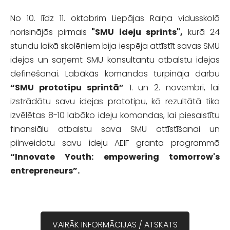
No 10. līdz 11. oktobrim Liepājas Raiņa vidusskolā
norisinājās pirmais
"SMU ideju sprints",
kurā 24
stundu laikā skolēniem bija iespēja attīstīt savas SMU
idejas un saņemt SMU konsultantu atbalstu idejas
definēšanai. Labākās komandas
turpināja darbu
“SMU prototipu sprintā”
1. un 2. novembrī, lai
izstrādātu savu idejas prototipu, kā rezultātā tika
izvēlētas 8-10 labāko ideju komandas, lai
piesaistītu
finansiālu atbalstu sava SMU attīstīšanai un
pilnveidotu savu ideju AEIF granta programmā
“Innovate Youth: empowering tomorrow's
entrepreneurs”.
VAIRĀK INFORMĀCIJAS / ATSKATS