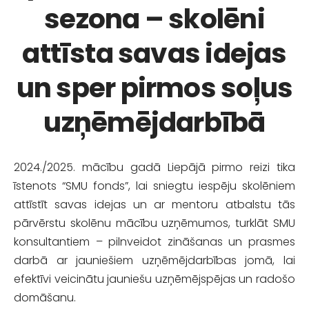
sezona – skolēni
attīsta savas idejas
un sper pirmos soļus
uzņēmējdarbībā
2024./2025. mācību gadā Liepājā pirmo reizi tika
īstenots
“SMU fonds”
, lai sniegtu iespēju skolēniem
attīstīt
savas idejas
un
ar mentoru atbalstu tās
pārvērstu skolēnu mācību uzņēmumos
, turklāt
SMU
konsultantiem
– pilnveidot zināšanas un prasmes
darbā ar jauniešiem uzņēmējdarbības jomā, lai
efektīvi veicinātu jauniešu
uzņēmējspējas un radošo
domāšanu.