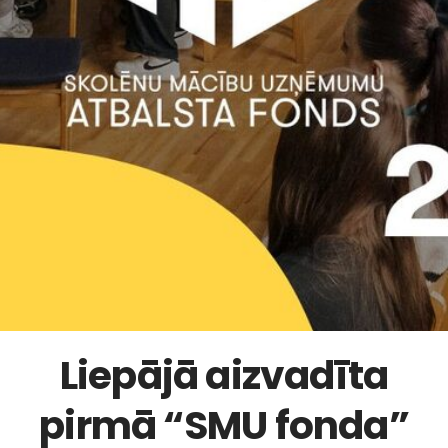
Liepājā aizvadīta
pirmā “SMU fonda”