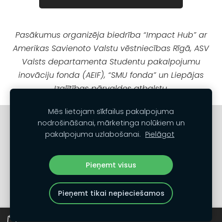
Pasākumus organizēja biedrība “Impact Hub” ar
Amerikas Savienoto Valstu vēstniecības Rīgā, ASV
Valsts departamenta Studentu pakalpojumu
inovāciju fonda (AEIF), “SMU fonda” un Liepājas
Izglītības pārvaldes atbalstu.
Mēs lietojam sīkfailus pakalpojuma
Sazinies
Noteikumi un nosacījumi
nodrošināšanai, mārketinga nolūkiem un
pakalpojuma uzlabošanai.
Pielāgot
Privātuma politika
Sīkdatnes
Pieņemt visus
Pieņemt tikai nepieciešamos