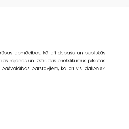
ratības apmācības, kā arī debašu un publiskās
pājas rajonos un izstrādās priekšlikumus pilsētas
pašvaldības pārstāvjiem, kā arī visi dalībnieki