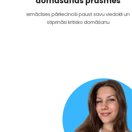
domāšanas prasmes
Iemācīsies pārliecinoši paust savu viedokli un
stiprināsi kritisko domāšanu