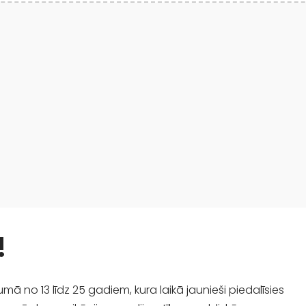
!
umā no 13 līdz 25 gadiem, kura laikā jaunieši piedalīsies