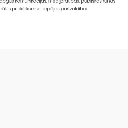
s, apgūs komunikācijas, medijpratības, publiskās runas
eālus priekšlikumus Liepājas pašvaldībai.