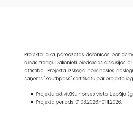
Projekta laikā paredzētas darbnīcas par demo
runas treniņi. Dalībnieki piedalīsies diskusijās
attīstībai. Projekta izskaņā norisināsies nosl
saņems "Youthpass" sertifikātu par projektā 
Projektu aktivitāšu norises vieta: Liepāja 
Projekta periods: 01.03.2026.-01.11.2026.