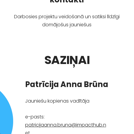
Darbosies projektu veidošanā un satiksi līdzīgi
domājošus jauniešus
SAZIŅAI
Patrīcija Anna Brūna
Jauniešu kopienas vadītāja
e-pasts:
patricijaanna.bruna@impacthub.n
et