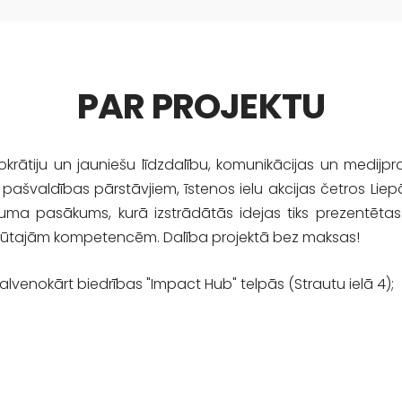
PAR PROJEKTU
krātiju un jauniešu līdzdalību, komunikācijas un medijp
 ar pašvaldības pārstāvjiem, īstenos ielu akcijas četros Lie
ēguma pasākums, kurā izstrādātās idejas tiks prezentētas 
iegūtajām kompetencēm. Dalība projektā bez maksas!
(galvenokārt biedrības "Impact Hub" telpās (Strautu ielā 4);