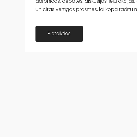
darbnīcās, debatēs, diskusijās, ielu akcijā
un citas vērtīgas prasmes, lai kopā radītu r
​Pieteikties​