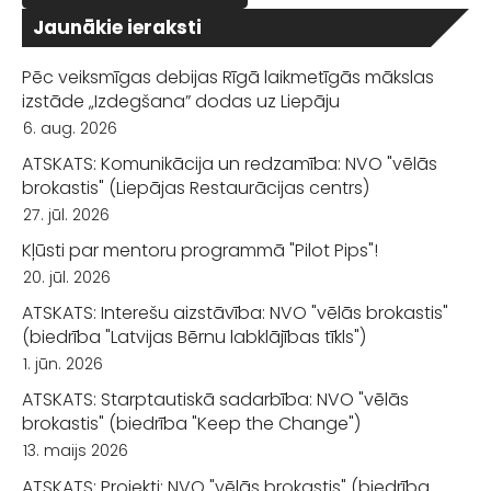
Jaunākie ieraksti
Pēc veiksmīgas debijas Rīgā laikmetīgās mākslas
izstāde „Izdegšana” dodas uz Liepāju
6. aug. 2026
ATSKATS: Komunikācija un redzamība: NVO "vēlās
brokastis" (Liepājas Restaurācijas centrs)
27. jūl. 2026
Kļūsti par mentoru programmā "Pilot Pips"!
20. jūl. 2026
ATSKATS: Interešu aizstāvība: NVO "vēlās brokastis"
(biedrība "Latvijas Bērnu labklājības tīkls")
1. jūn. 2026
ATSKATS: Starptautiskā sadarbība: NVO "vēlās
brokastis" (biedrība "Keep the Change")
13. maijs 2026
ATSKATS: Projekti: NVO "vēlās brokastis" (biedrība