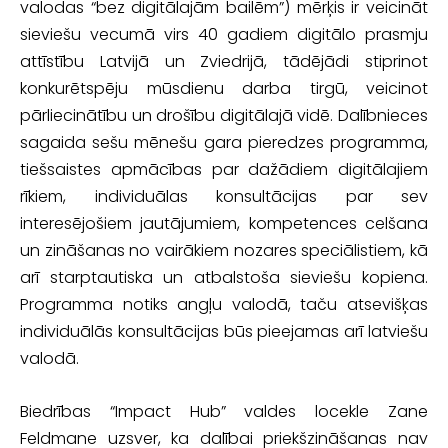
valodas “bez digitālajām bailēm”) mērķis ir veicināt
sieviešu vecumā virs 40 gadiem digitālo prasmju
attīstību Latvijā un Zviedrijā, tādējādi stiprinot
konkurētspēju mūsdienu darba tirgū, veicinot
pārliecinātību un drošību digitālajā vidē. Dalībnieces
sagaida sešu mēnešu gara pieredzes programma,
tiešsaistes apmācības par dažādiem digitālajiem
rīkiem, individuālas konsultācijas par sev
interesējošiem jautājumiem, kompetences celšana
un zināšanas no vairākiem nozares speciālistiem, kā
arī starptautiska un atbalstoša sieviešu kopiena.
Programma notiks angļu valodā, taču atsevišķas
individuālās konsultācijas būs pieejamas arī latviešu
valodā.
Biedrības “Impact Hub” valdes locekle Zane
Feldmane uzsver, ka dalībai priekšzināšanas nav