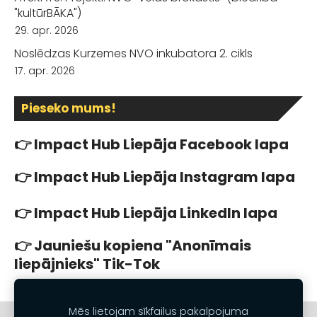
"kultūrBĀKA")
29. apr. 2026
Noslēdzas Kurzemes NVO inkubatora 2. cikls
17. apr. 2026
Pieseko mums!
👉 Impact Hub Liepāja
Facebook lapa
👉 Impact Hub Liepāja
Instagram lapa
👉
Impact Hub Liepāja
LinkedIn lapa
👉
Jauniešu kopiena
"Anonīmais
liepājnieks" Tik-Tok
Mēs lietojam sīkfailus pakalpojuma