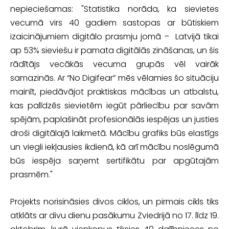
nepieciešamas: "Statistika norāda, ka sievietes
vecumā virs 40 gadiem sastopas ar būtiskiem
izaicinājumiem digitālo prasmju jomā – Latvijā tikai
ap 53% sieviešu ir pamata digitālās zināšanas, un šis
rādītājs vecākās vecuma grupās vēl vairāk
samazinās. Ar “No Digifear” mēs vēlamies šo situāciju
mainīt, piedāvājot praktiskas mācības un atbalstu,
kas palīdzēs sievietēm iegūt pārliecību par savām
spējām, paplašināt profesionālās iespējas un justies
droši digitālajā laikmetā. Mācību grafiks būs elastīgs
un viegli iekļausies ikdienā, kā arī mācību noslēgumā
būs iespēja saņemt sertifikātu par apgūtajām
prasmēm."
Projekts norisināsies divos ciklos, un pirmais cikls tiks
atklāts ar divu dienu pasākumu Zviedrijā no 17. līdz 19.