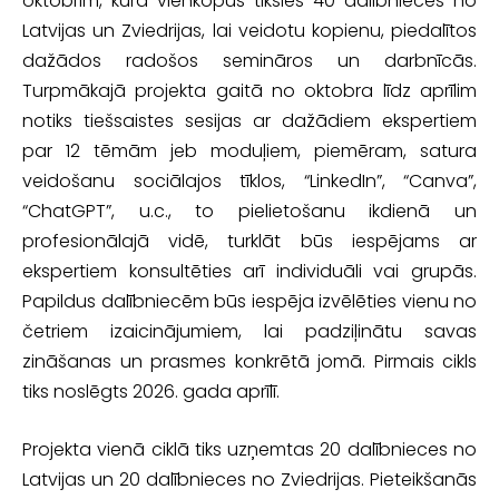
oktobrim, kurā vienkopus tiksies 40 dalībnieces no
Latvijas un Zviedrijas, lai veidotu kopienu, piedalītos
dažādos radošos semināros un darbnīcās.
Turpmākajā projekta gaitā no oktobra līdz aprīlim
notiks tiešsaistes sesijas ar dažādiem ekspertiem
par 12 tēmām jeb moduļiem, piemēram, satura
veidošanu sociālajos tīklos, “LinkedIn”, “Canva”,
“ChatGPT”, u.c., to pielietošanu ikdienā un
profesionālajā vidē, turklāt būs iespējams ar
ekspertiem konsultēties arī individuāli vai grupās.
Papildus dalībniecēm būs iespēja izvēlēties vienu no
četriem izaicinājumiem, lai padziļinātu savas
zināšanas un prasmes konkrētā jomā. Pirmais cikls
tiks noslēgts 2026. gada aprīlī.
Projekta vienā ciklā tiks uzņemtas 20 dalībnieces no
Latvijas un 20 dalībnieces no Zviedrijas. Pieteikšanās