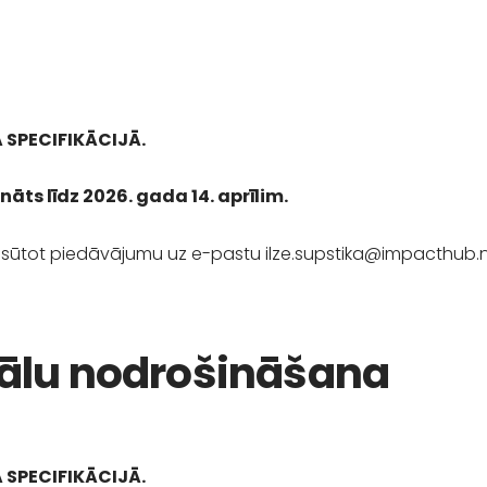
 SPECIFIKĀCIJĀ
.
ts līdz 2026. gada 14. aprīlim.
m, sūtot piedāvājumu uz e-pastu
ilze.supstika@impacthub.
ālu nodrošināšana
 SPECIFIKĀCIJĀ.