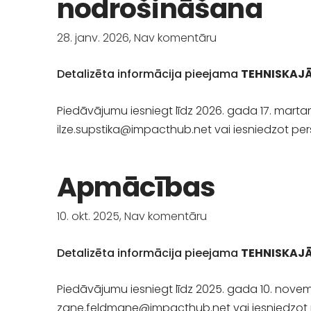
nodrošināšana
28. janv. 2026,
Nav komentāru
Detalizēta informācija pieejama
TEHNISKAJĀ
Piedāvājumu iesniegt līdz 2026. gada 17. mart
ilze.supstika@impacthub.net
vai iesniedzot pers
Apmācības
10. okt. 2025,
Nav komentāru
Detalizēta informācija pieejama
TEHNISKAJĀ
Piedāvājumu iesniegt līdz 2025. gada 10. nove
zane.feldmane@impacthub.net
vai iesniedzot 