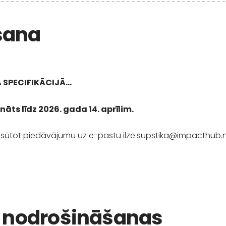
šana
 SPECIFIKĀCIJĀ..
.
ts līdz 2026. gada 14. aprīlim.
m, sūtot piedāvājumu uz e-pastu
ilze.supstika@impacthub.
 nodrošināšanas