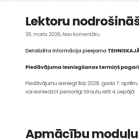
Lektoru nodrošinā
26. marts 2026,
Nav komentāru
Detalizēta informācija pieejama
TEHNISKAJĀ
Piedāvājuma iesniegšanas termiņš pagarinā
Piedāvājumu iesniegt līdz 2026. gada 7. aprīli
vai iesniedzot personīgi Strautu ielā 4, Liepājā.
Apmācību moduļu