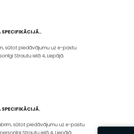
 SPECIFIKĀCIJĀ.
.
am, sūtot piedāvājumu uz e-pastu
onīgi Strautu ielā 4, Liepājā.
 SPECIFIKĀCIJĀ
.
mbrim, sūtot piedāvājumu uz e-pastu
personīgi Strautu ielā 4, Liepājā.