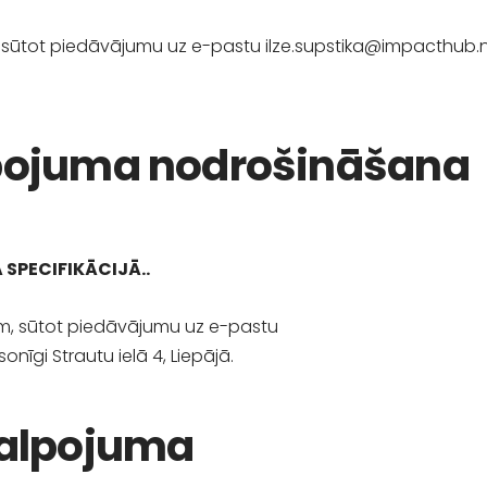
m, sūtot piedāvājumu uz e-pastu
ilze.supstika@impacthub.
pojuma nodrošināšana
 SPECIFIKĀCIJĀ.
.
am, sūtot piedāvājumu uz e-pastu
onīgi Strautu ielā 4, Liepājā.
kalpojuma