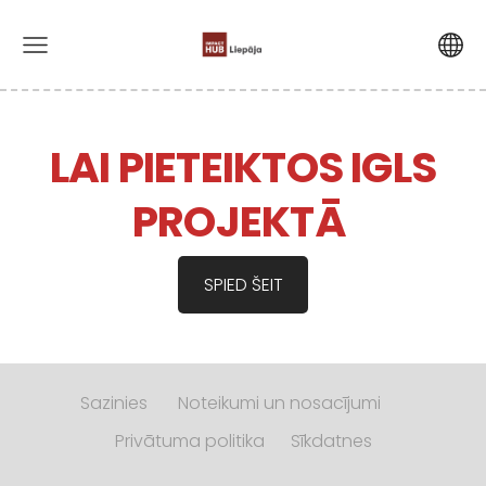
LAI PIETEIKTOS IGLS
PROJEKTĀ
SPIED ŠEIT
Sazinies
Noteikumi un nosacījumi
Privātuma politika
Sīkdatnes