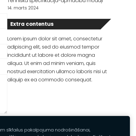
Tehniskā specifikācija-apmācību moduļi
14. marts 2024
Extra contentus
Lorem ipsum dolor sit amet, consectetur
adipiscing elit, sed do eiusmod tempor
incididunt ut labore et dolore magna
aliqua. Ut enim ad minim veniam, quis
nostrud exercitation ullamco laboris nisi ut
aliquip ex ea commodo consequat.
am sīkfailus pakalpojuma nodrošināšanai,