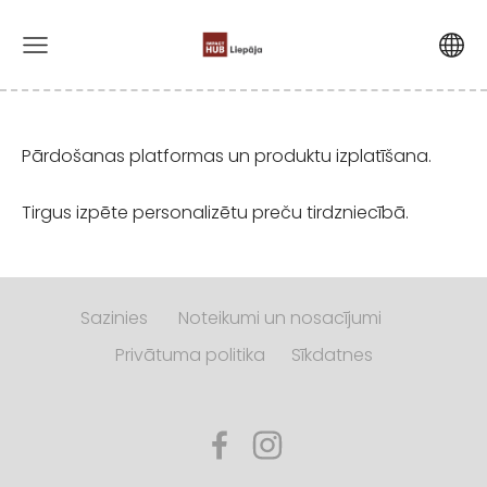
Pārdošanas platformas un produktu izplatīšana.
Tirgus izpēte personalizētu preču tirdzniecībā.
Sazinies
Noteikumi un nosacījumi
Privātuma politika
Sīkdatnes